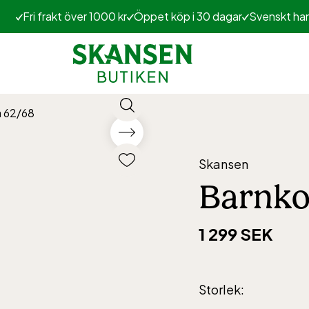
Fri frakt över 1000 kr
Öppet köp i 30 dagar
Svenskt ha
å 62/68
Skansen
Barnko
1 299 SEK
Storlek
: