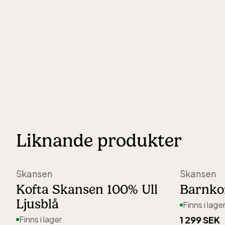
Liknande produkter
Skansen
Skansen
Kofta Skansen 100% Ull
Barnko
Ljusblå
Finns i lage
Finns i lager
1 299 SEK