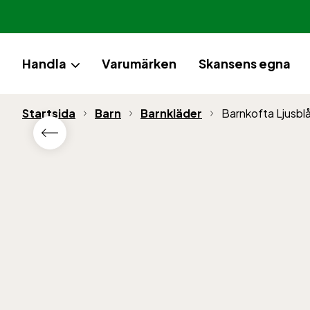
Handla
Varumärken
Skansens egna
Startsida
Barn
Barnkläder
Barnkofta Ljusbl