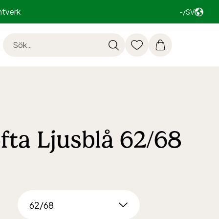
ntverk
-/SV
fta Ljusblå 62/68