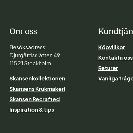
Om oss
Kundtjän
Besöksadress:
Köpvillkor
Djurgårdsslätten 49
Kontakta oss
115 21 Stockholm
Returer
Skansenkollektionen
Vanliga frågo
Skansens Krukmakeri
Skansen Recrafted
Inspiration & tips