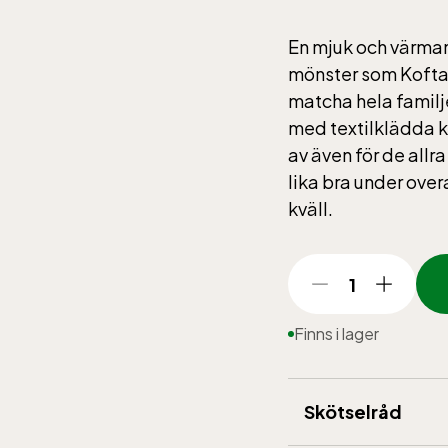
En mjuk och värman
mönster som Kofta 
matcha hela familj
med textilklädda kn
av även för de allra
lika bra under ove
kväll.
1
Finns i lager
Skötselråd