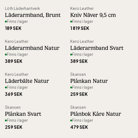
Sortera
perfekt som present eller personlig detalj i
Löth Läderhantverk
Kero Leather
Flera val
vardagen. Varje produkt tillverkas med
Läderarmband, Brunt
Kniv Näver 9,5 cm
Finns i lager
Finns i lager
omsorg för både funktion och estetik.
189 SEK
1 819 SEK
Kero Leather
Kero Leather
Läderarmband Natur
Läderarmband Svart
Finns i lager
Finns i lager
389 SEK
389 SEK
Kero Leather
Skansen
Läderbälte Natur
Plånkan Natur
Finns i lager
Finns i lager
369 SEK
259 SEK
Skansen
Skansen
Plånkan Svart
Plånbok Kåre Natur
Finns i lager
Finns i lager
259 SEK
479 SEK