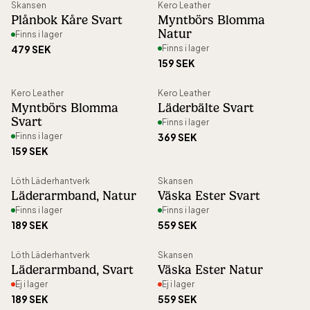
Skansen
Kero Leather
Plånbok Kåre Svart
Myntbörs Blomma
Natur
Finns i lager
479 SEK
Finns i lager
159 SEK
Kero Leather
Kero Leather
Myntbörs Blomma
Läderbälte Svart
Svart
Finns i lager
Finns i lager
369 SEK
159 SEK
Löth Läderhantverk
Skansen
Flera val
Läderarmband, Natur
Väska Ester Svart
Finns i lager
Finns i lager
189 SEK
559 SEK
Ej i lager
Ej i lager
Löth Läderhantverk
Skansen
Flera val
Läderarmband, Svart
Väska Ester Natur
Ej i lager
Ej i lager
189 SEK
559 SEK