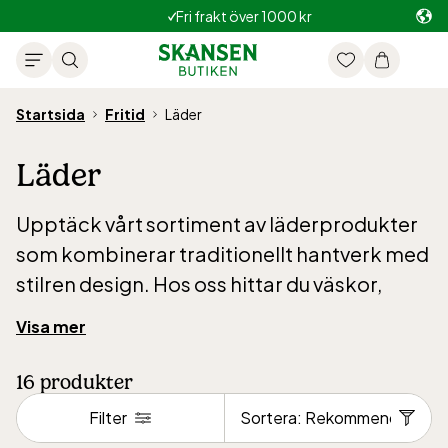
Fri frakt över 1000 kr
Startsida
Fritid
Läder
Läder
Upptäck vårt sortiment av läderprodukter
som kombinerar traditionellt hantverk med
stilren design. Hos oss hittar du väskor,
armband och accessoarer i högkvalitativt
Visa mer
läder – tillverkade för att hålla länge och
åldras vackert med tiden. Våra
16
produkter
läderprodukter är inspirerade av svenska
Filter
naturmaterial och bär på en tidlös karaktär,