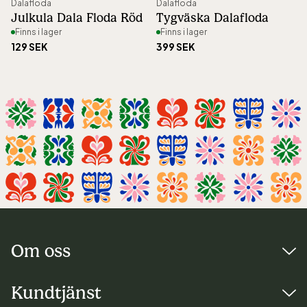
Dalafloda
Dalafloda
Julkula Dala Floda Röd
Tygväska Dalafloda
Finns i lager
Finns i lager
129 SEK
399 SEK
Om oss
Besöksadress:
Kundtjänst
Djurgårdsslätten 49