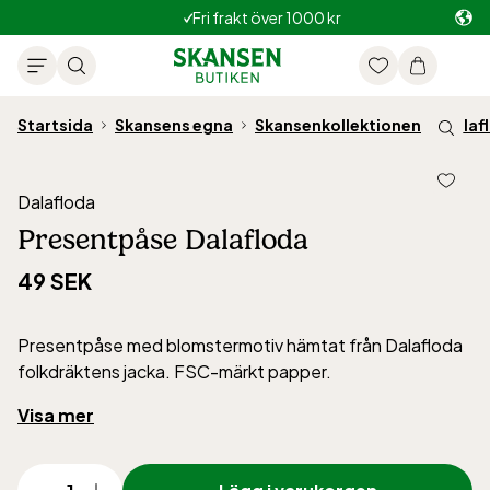
Fri frakt över 1000 kr
Startsida
Skansens egna
Skansenkollektionen
Dalaf
Dalafloda
Presentpåse Dalafloda
49 SEK
Presentpåse med blomstermotiv hämtat från Dalafloda
folkdräktens jacka. FSC-märkt papper.
Skansens klädkammare förvaltar en stor samling av
Visa mer
dräkter och textilier som används i den kulturhistoriska
verksamheten. En del av dessa är folkdräktsplagg från