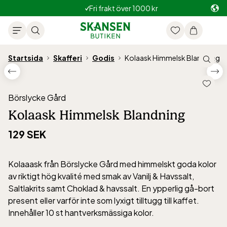
Fri frakt över 1000 kr
Startsida
Skafferi
Godis
Kolaask Himmelsk Blandning
Börslycke Gård
Kolaask Himmelsk Blandning
129 SEK
Kolaaask från Börslycke Gård med himmelskt goda kolor
av riktigt hög kvalité med smak av Vanilj & Havssalt,
Saltlakrits samt Choklad & havssalt. En ypperlig gå-bort
present eller varför inte som lyxigt tilltugg till kaffet.
Innehåller 10 st hantverksmässiga kolor.