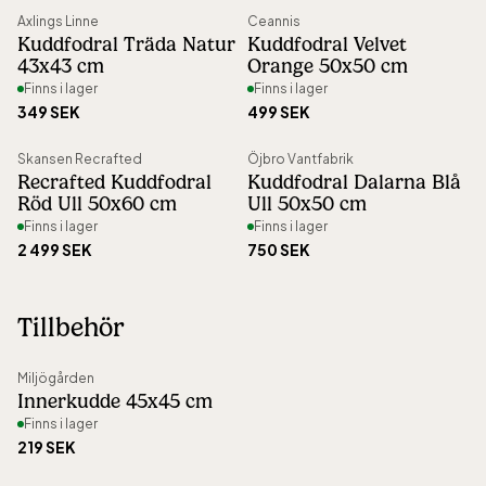
Ursprung
:
Tillverkad i Sverige
Axlings Linne
Ceannis
Kuddfodral Träda Natur
Kuddfodral Velvet
Artikelnummer
:
67925
43x43 cm
Orange 50x50 cm
Finns i lager
Finns i lager
349 SEK
499 SEK
Skansen Recrafted
Öjbro Vantfabrik
Recrafted Kuddfodral
Kuddfodral Dalarna Blå
Röd Ull 50x60 cm
Ull 50x50 cm
Finns i lager
Finns i lager
2 499 SEK
750 SEK
Tillbehör
Miljögården
Innerkudde 45x45 cm
Finns i lager
219 SEK