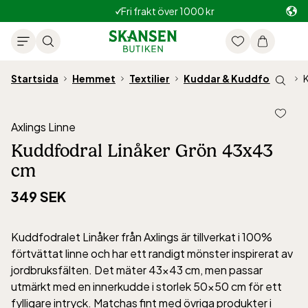
Fri frakt över 1000 kr
Startsida
Hemmet
Textilier
Kuddar & Kuddfodral
Axlings Linne
Kuddfodral Linåker Grön 43x43
cm
349 SEK
Kuddfodralet Linåker från Axlings är tillverkat i 100%
förtvättat linne och har ett randigt mönster inspirerat av
jordbruksfälten. Det mäter 43×43 cm, men passar
utmärkt med en innerkudde i storlek 50×50 cm för ett
fylligare intryck. Matchas fint med övriga produkter i