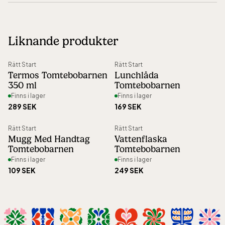
Leverans
:
5-15 dagar
Längd (mm)
:
135
Frakt
:
199 kronor
Bredd (mm)
:
28
Liknande produkter
Ångerrätt
:
30 dagar öppet köp
Vikt (gram)
:
35
Artikelnummer
:
46355
Rätt Start
Rätt Start
Termos Tomtebobarnen
Lunchlåda
350 ml
Tomtebobarnen
Finns i lager
Finns i lager
289 SEK
169 SEK
Rätt Start
Rätt Start
Mugg Med Handtag
Vattenflaska
Tomtebobarnen
Tomtebobarnen
Finns i lager
Finns i lager
109 SEK
249 SEK