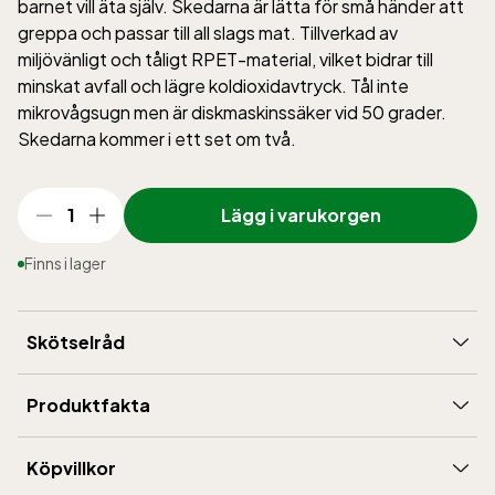
barnet vill äta själv. Skedarna är lätta för små händer att
greppa och passar till all slags mat. Tillverkad av
miljövänligt och tåligt RPET-material, vilket bidrar till
minskat avfall och lägre koldioxidavtryck. Tål inte
mikrovågsugn men är diskmaskinssäker vid 50 grader.
Skedarna kommer i ett set om två.
1
Lägg i varukorgen
Finns i lager
Skötselråd
Kan diskas i diskmaskin upp till 50°C.
Produktfakta
Märke
:
Rätt Start
Köpvillkor
Material
:
100% RPET