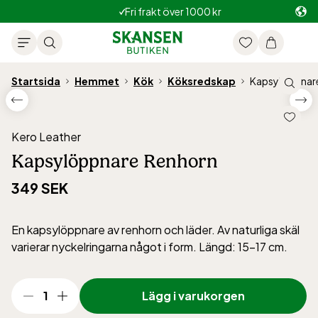
Fri frakt över 1000 kr
Startsida
Hemmet
Kök
Köksredskap
Kapsylöppnar
Kero Leather
Kapsylöppnare Renhorn
349 SEK
En kapsylöppnare av renhorn och läder. Av naturliga skäl
varierar nyckelringarna något i form. Längd: 15-17 cm.
1
Lägg i varukorgen