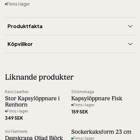
Finns i lager
Produktfakta
Märke
:
Kero Leather
Köpvillkor
Material
:
Renhorn
Leverans
:
5-15 dagar
Vikt (gram)
:
40
Frakt
:
199 kronor
Artikelnummer
:
60108
Liknande produkter
Ångerrätt
:
30 dagar öppet köp
Kero Leather
Strömshaga
Stor Kapsylöppnare i
Kapsylöppnare Fisk
Renhorn
Finns i lager
Finns i lager
159 SEK
349 SEK
Sockerkaksform 23 cm
Iris Hantverk
Degskrapa Oljad Björk
Finns i lager