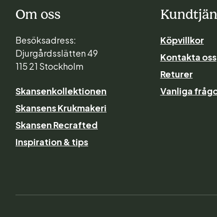
Om oss
Kundtjän
Besöksadress:
Köpvillkor
Djurgårdsslätten 49
Kontakta oss
115 21 Stockholm
Returer
Skansenkollektionen
Vanliga frågo
Skansens Krukmakeri
Skansen Recrafted
Inspiration & tips