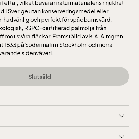
rfettar, vilket bevarar naturmaterialens mjukhet
kad i Sverige utan konserveringsmedel eller
n hudvänlig och perfekt för spädbarnsvård.
ekologisk, RSPO-certifierad palmolja från
ff mot svåra fläckar. Framställd av K.A. Almgren
t 1833 på Södermalm i Stockholm och norra
varande sidenväveri.
Slutsåld
sidenväveri och museum