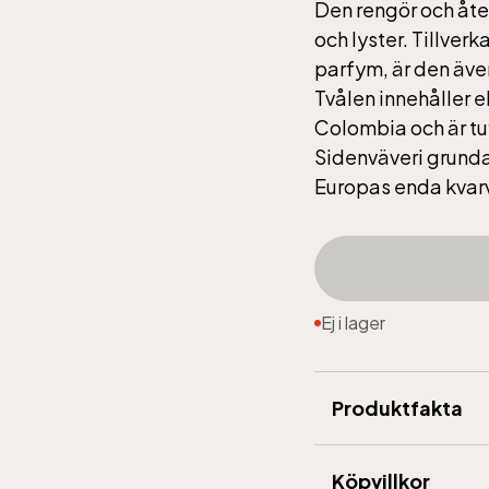
Den rengör och åte
och lyster. Tillver
parfym, är den äve
Tvålen innehåller 
Colombia och är tu
Sidenväveri grunda
Europas enda kvar
Ej i lager
Produktfakta
Märke
:
Almgren 
Köpvillkor