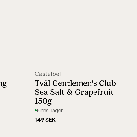
agar
2100
gar öppet köp
Castelbel
ng
Tvål Gentlemen's Club
Sea Salt & Grapefruit
150g
Finns i lager
149 SEK