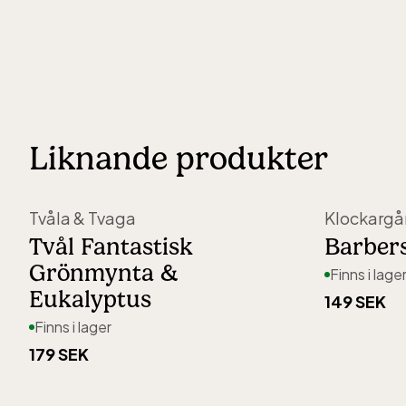
Liknande produkter
Tvåla & Tvaga
Klockargå
Tvål Fantastisk
Barber
Grönmynta &
Finns i lage
Eukalyptus
149 SEK
Finns i lager
179 SEK