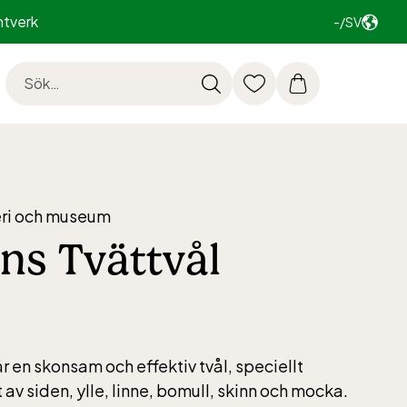
ntverk
-/SV
ri och museum
ns Tvättvål
r en skonsam och effektiv tvål, speciellt
 av siden, ylle, linne, bomull, skinn och mocka.