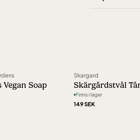
Vikt (gram)
:
100
Leverans
:
5-15 d
Artikelnummer
:
4
Frakt
:
199 kronor
Ångerrätt
:
30 da
rdens
Skargard
s Vegan Soap
Skärgårdstvål Tå
r
Finns i lager
149 SEK