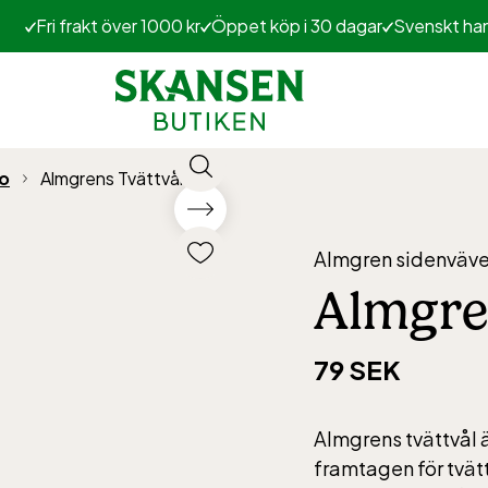
Fri frakt över 1000 kr
Öppet köp i 30 dagar
Svenskt ha
o
Almgrens Tvättvål
Almgren sidenväve
Almgre
79 SEK
Almgrens tvättvål ä
framtagen för tvätt