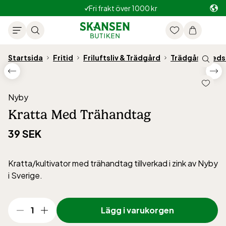
Fri frakt över 1000 kr
Startsida
Fritid
Friluftsliv & Trädgård
Trädgårdsred
Nyby
Kratta Med Trähandtag
39 SEK
Kratta/kultivator med trähandtag tillverkad i zink av Nyby
i Sverige.
1
Lägg i varukorgen