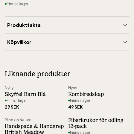
Finns i lager
Produktfakta
Märke
:
Nyby
Köpvillkor
Längd (mm)
:
250
Leverans
:
5-15 dagar
Vikt (gram)
:
190
Frakt
:
199 kronor
Ursprung
:
Tillverkad i Sverige
Liknande produkter
Ångerrätt
:
30 dagar öppet köp
Artikelnummer
:
38102
Nyby
Nyby
Skyffel Barn Blå
Kombiredskap
Finns i lager
Finns i lager
29 SEK
49 SEK
Fiberkrukor för odling
Mind on Nature
Handspade & Handgrep
12-pack
British Meadow
Finns i lager