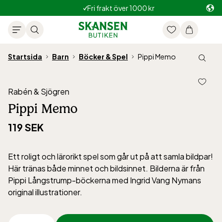
Fri frakt över 1000 kr
Startsida
Barn
Böcker & Spel
Pippi Memo
Rabén & Sjögren
Pippi Memo
119 SEK
Ett roligt och lärorikt spel som går ut på att samla bildpar!
Här tränas både minnet och bildsinnet. Bilderna är från
Pippi Långstrump-böckerna med Ingrid Vang Nymans
original illustrationer.