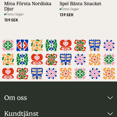
Mina Första Nordiska
Spel Bästa Snacket
Djur
Finns i lager
Finns i lager
139 SEK
159 SEK
Om oss
Besöksadress:
Kundtjänst
Djurgårdsslätten 49